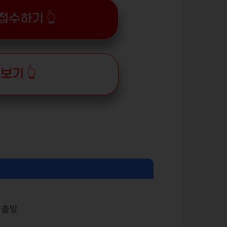
접수하기 👆
보기 👆
분 출발