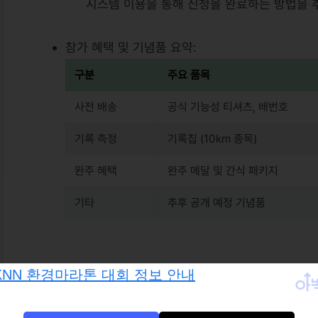
시스템 이용을 통해 신청을 완료하는 방법을 
참가 혜택 및 기념품 요약:
구분
주요 품목
사전 배송
공식 기능성 티셔츠, 배번호
기록 측정
기록칩 (10km 종목)
완주 혜택
완주 메달 및 간식 패키지
기타
추후 공개 예정 기념품
🗺 코스 분석 및 실전 준비 안내
코스 특징 및 장점: 이번 코스는 부산의 랜드마크