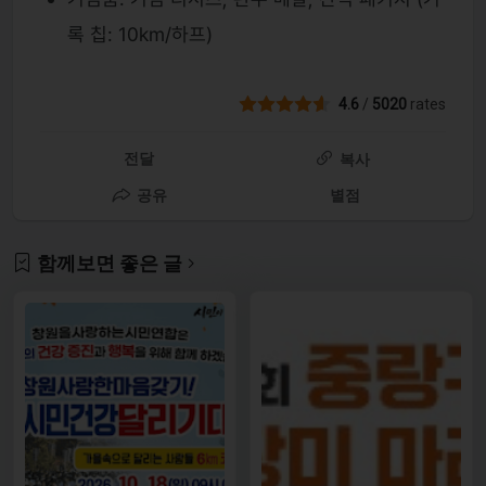
록 칩: 10km/하프)
4.6
/
5020
rates
전달
복사
공유
별점
함께보면 좋은 글