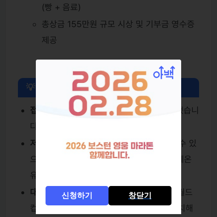
(빵 + 음료)
총상금 155만원 규모 시상 및 기부금 영수증
제공
💡 참가 팁 및 유의 사항
접수 마감 주의:
마감일 (2월 19일)이 임박했습니
다.
저온 날씨 대비:
2월 말이지만 기온이 낮을 수 있
으므로 기능성 이너 + 롱 슬리브 조합으로 체온
유지에 집중해야 합니다.
대중교통 이용:
대회장(평화광장)은 6호선 월드
신청하기
창닫기
컵경기장역 1번 출구에서 650m 거리에 위치해