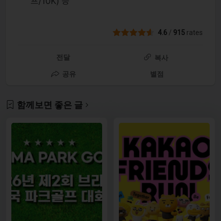
프/10K) 등
4.6
/
915
rates
전달
복사
공유
별점
함께보면 좋은 글