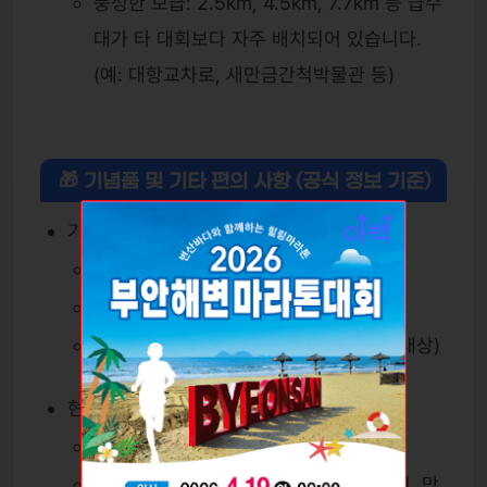
풍성한 보급: 2.5km, 4.5km, 7.7km 등 급수
대가 타 대회보다 자주 배치되어 있습니다.
(예: 대항교차로, 새만금간척박물관 등)
🎁 기념품 및 기타 편의 사항 (공식 정보 기준)
기본 지급품
기능성 기념 티셔츠 (전체 참가자 대상)
완주 메달 (모든 종목 완주자 대상)
기록 측정 칩 (하프 코스, 10km 참가자 대상)
현장 편의 시설
샤워실, 탈의실, 물품보관소 운영
완주 후 해변 먹거리 부스 운영 (두부김치, 막