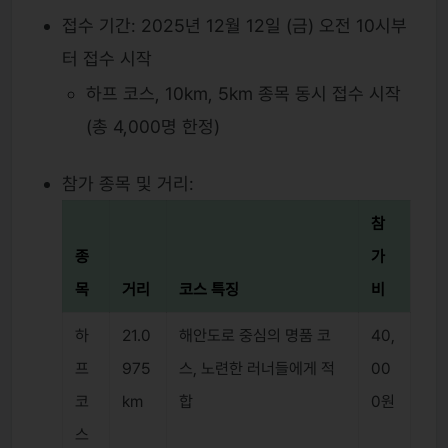
접수 기간: 2025년 12월 12일 (금) 오전 10시부
터 접수 시작
하프 코스, 10km, 5km 종목 동시 접수 시작
(총 4,000명 한정)
참가 종목 및 거리:
참
종
가
목
거리
코스 특징
비
하
21.0
해안도로 중심의 명품 코
40,
프
975
스, 노련한 러너들에게 적
00
코
km
합
0원
스