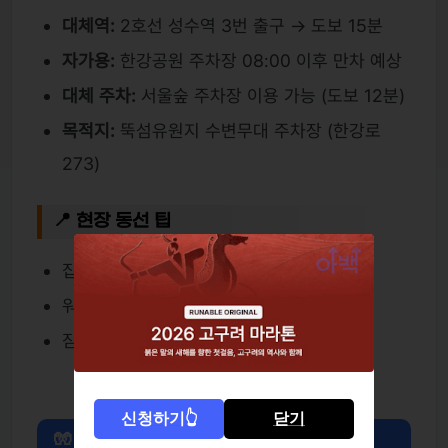
대체역:
2호선 성수역 3번 출구 → 도보 15분
자가용:
한강공원 주차장 08:00 이후 만차 예상
대체 주차:
서울숲 주차장 이용 가능 (도보 12분)
목적지:
뚝섬유원지 수변무대 주차장 (한강로
273)
📍 현장 동선 팁
집결: 수변무대 앞 메인 게이트 A존
워밍업: 뚝섬 야외무대 구역
짐 보관소: 참가자 전용 텐트 (번호순 관리)
신청하기👆
닫기
🧤 겨울 레이스 체크리스트