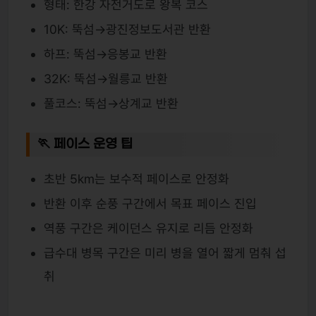
형태: 한강 자전거도로 왕복 코스
10K: 뚝섬→광진정보도서관 반환
하프: 뚝섬→응봉교 반환
32K: 뚝섬→월릉교 반환
풀코스: 뚝섬→상계교 반환
🏃 페이스 운영 팁
초반 5km는 보수적 페이스로 안정화
반환 이후 순풍 구간에서 목표 페이스 진입
역풍 구간은 케이던스 유지로 리듬 안정화
급수대 병목 구간은 미리 병을 열어 짧게 멈춰 섭
취