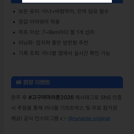
보온 유지: 이너+바람막이, 은박 담요 필수
장갑·이어워머 착용
하프 이상: 7~8km마다 젤 1개 섭취
러닝화: 접지력 좋은 방한형 추천
기록 조회: 러너블 앱에서 실시간 확인 가능
📸 현장 이벤트
완주 후
#고구려마라톤2026
해시태그로 SNS 인증
시 추첨을 통해 러너블 기프트박스 및 무료 참가권
제공! 공식 인스타그램 👉
@runable.original