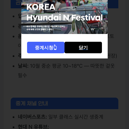
관람 정보 및 현장 팁
입장:
무료 (예매 불필요)
관람 구역:
메인 스탠드, 패독존, 포토존
운영 부대행사:
N 브랜드 전시, 굿즈 판매, 포토
이벤트 등
중계시청👆
닫기
주차:
경기장 내 무료 주차 가능 (조기 입장 권장)
날씨:
10월 중순 평균 10~18℃ — 따뜻한 겉옷
필수
중계 채널 안내
네이버스포츠:
일부 클래스 실시간 생중계
현대 N 유튜브: