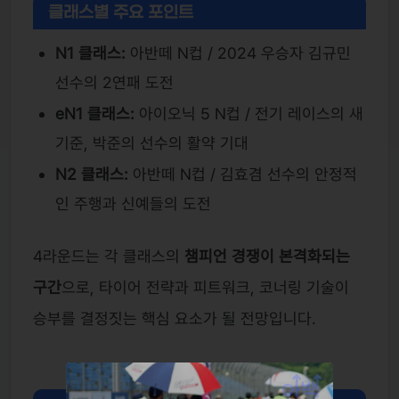
클래스별 주요 포인트
N1 클래스:
아반떼 N컵 / 2024 우승자 김규민
선수의 2연패 도전
eN1 클래스:
아이오닉 5 N컵 / 전기 레이스의 새
기준, 박준의 선수의 활약 기대
N2 클래스:
아반떼 N컵 / 김효겸 선수의 안정적
인 주행과 신예들의 도전
4라운드는 각 클래스의
챔피언 경쟁이 본격화되는
구간
으로, 타이어 전략과 피트워크, 코너링 기술이
승부를 결정짓는 핵심 요소가 될 전망입니다.