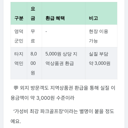
요
구분
금
환급 혜택
비고
영덕
무
-
현장 이용
군민
료
가능
타지
8,0
5,000원 상당 지
실질 부담
역민
00
역상품권 환급
약 3,000원
원
💬 외지 방문객도 지역상품권 환급을 통해 실질 이
용금액이 약 3,000원 수준이라
‘가성비 최강 파크골프장’이라는 별명이 붙을 정도
예요.