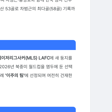
통산 53골로 차범근의 최다골(58골) 기록까
메이저리그사커(MLS) LAFC
에 새 둥지를
026년 북중미 월드컵을 염두에 둔 선택
차례
'이주의 팀'
에 선정되며 여전히 건재한