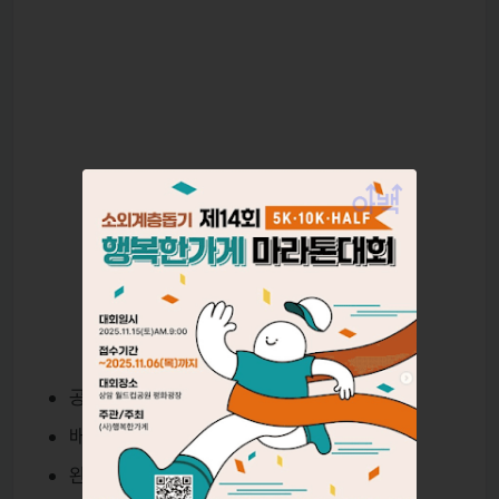
공식 티셔츠 & 반다나
배번호 & 기록칩 (5km 포함 전 종목)
완주 메달 (대회 전용 디자인)