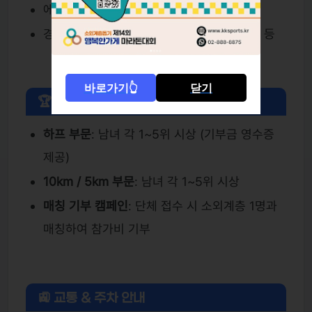
에너지젤, 간식
경품: 마라톤 백팩, 프로틴밀, 이브자리 이불 등
바로가기👆
닫기
🏆 시상 및 혜택
하프 부문
: 남녀 각 1~5위 시상 (기부금 영수증
제공)
10km / 5km 부문
: 남녀 각 1~5위 시상
매칭 기부 캠페인
: 단체 접수 시 소외계층 1명과
매칭하여 참가비 기부
🚉 교통 & 주차 안내