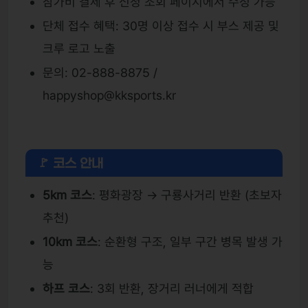
참가비 결제 후 신청 조회 페이지에서 수정 가능
단체 접수 혜택: 30명 이상 접수 시 부스 제공 및
크루 로고 노출
문의: 02-888-8875 /
happyshop@kksports.kr
🚩 코스 안내
5km 코스
: 평화광장 → 구룡사거리 반환 (초보자
추천)
10km 코스
: 순환형 구조, 일부 구간 병목 발생 가
능
하프 코스
: 3회 반환, 장거리 러너에게 적합